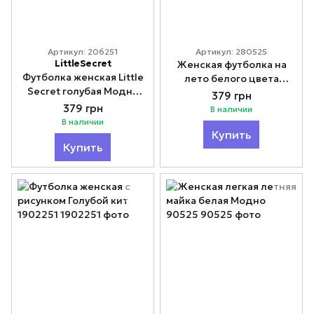
Артикул: 206251
Артикул: 280525
LittleSecret
Женская футболка на
Футболка женская Little
лето белого цвета
Secret голубая Модно
Limoncello Модно
379 грн
206251
280525
379 грн
В наличии
В наличии
Купить
Купить