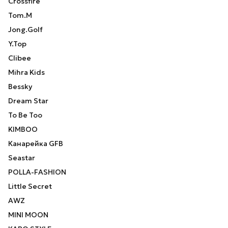
Crossfire
Tom.M
Jong.Golf
Y.Top
Clibee
Mihra Kids
Bessky
Dream Star
To Be Too
KIMBOO
Канарейка GFB
Seastar
POLLA-FASHION
Little Secret
AWZ
MINI MOON