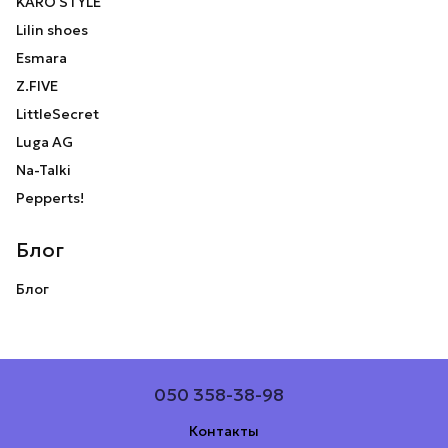
KARO STYLE
Lilin shoes
Esmara
Z.FIVE
LittleSecret
Luga AG
Na-Talki
Pepperts!
Блог
Блог
050 358-38-98
Контакты