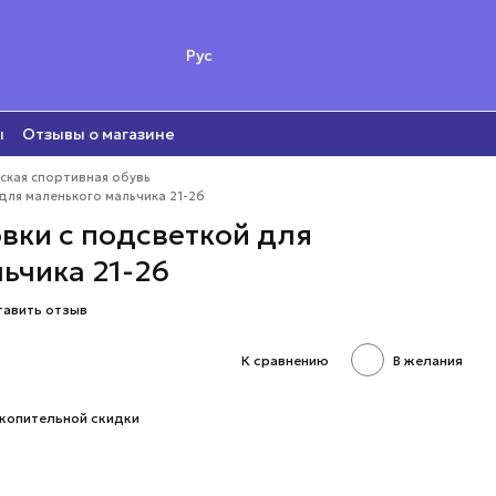
Рус
ы
Отзывы о магазине
ская спортивная обувь
для маленького мальчика 21-26
вки с подсветкой для
ьчика 21-26
тавить отзыв
К сравнению
В желания
копительной скидки