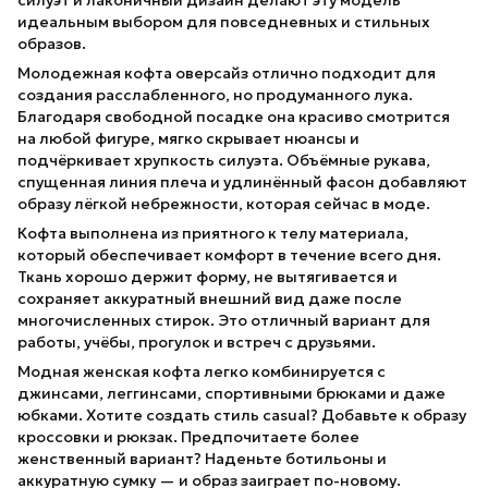
силуэт и лаконичный дизайн делают эту модель
идеальным выбором для повседневных и стильных
образов.
Молодежная кофта оверсайз отлично подходит для
создания расслабленного, но продуманного лука.
Благодаря свободной посадке она красиво смотрится
на любой фигуре, мягко скрывает нюансы и
подчёркивает хрупкость силуэта. Объёмные рукава,
спущенная линия плеча и удлинённый фасон добавляют
образу лёгкой небрежности, которая сейчас в моде.
Кофта выполнена из приятного к телу материала,
который обеспечивает комфорт в течение всего дня.
Ткань хорошо держит форму, не вытягивается и
сохраняет аккуратный внешний вид даже после
многочисленных стирок. Это отличный вариант для
работы, учёбы, прогулок и встреч с друзьями.
Модная женская кофта легко комбинируется с
джинсами, леггинсами, спортивными брюками и даже
юбками. Хотите создать стиль casual? Добавьте к образу
кроссовки и рюкзак. Предпочитаете более
женственный вариант? Наденьте ботильоны и
аккуратную сумку — и образ заиграет по-новому.