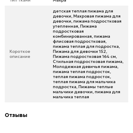
Тип ткани
Махра
детская теплая пижама для
девочки, Махровая пижама для
девочки, пижама подростковая
утепленная, Пижама
подростковая
комбинированная, пижама
флисовая подростковая,
пижама теплая для подростка,
Короткое
Пижама для девочки 152,
описание
Пижама подростковая 164 см,
Стильная подростковая пижама,
Молодежная девичья пижама,
пижама теплая подросток,
теплая пижама подросток,
теплая пижама для мальчика
подростка, Пижамы теплые
мальчики девочки, пижама для
мальчика теплая
Отзывы