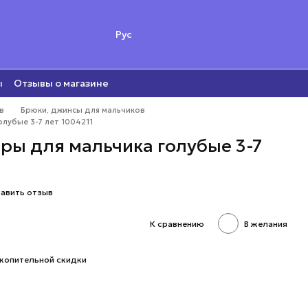
Рус
ы
Отзывы о магазине
в
Брюки, джинсы для мальчиков
лубые 3-7 лет 1004211
ры для мальчика голубые 3-7
авить отзыв
К сравнению
В желания
копительной скидки