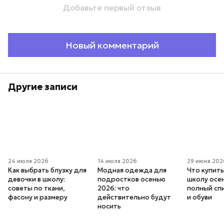
Добавьте первый отзыв
Новый комментарий
Другие записи
24 июля 2026
14 июля 2026
29 июня 202
Как выбрать блузку для
Модная одежда для
Что купить
девочки в школу:
подростков осенью
школу осе
советы по ткани,
2026: что
полный сп
фасону и размеру
действительно будут
и обуви
носить