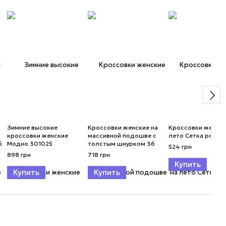
Зимние высокие
Кроссовки женские на
Кроссовки женски
кроссовки женские
массивной подошве с
лето Сетка розов
6
Модно 301025
толстым шнурком 36
524 грн
898 грн
718 грн
Купить
Купить
Купить