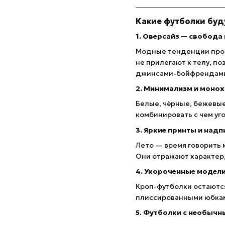
Какие футболки буду
1.
Оверсайз — свобода
Модные тенденции про
не прилегают к телу, п
джинсами-бойфрендами 
2.
Минимализм и моно
Белые, чёрные, бежевые
комбинировать с чем уг
3.
Яркие принты и надп
Лето — время говорить 
Они отражают характер,
4.
Укороченные модел
Кроп-футболки остаются
плиссированными юбками
5.
Футболки с необычн