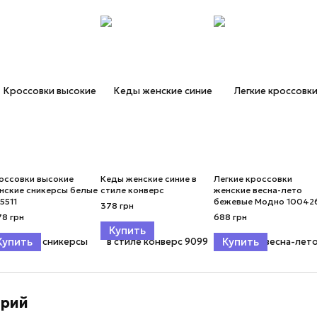
оссовки высокие
Кеды женские синие в
Легкие кроссовки
нские сникерсы белые
стиле конверс
женские весна-лето
5511
бежевые Модно 10042
378 грн
78 грн
688 грн
Купить
Купить
Купить
арий