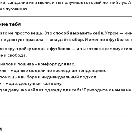
вки, сандалии или мюли, и ты получишь готовый летний лук. 
на пуговицах.
ние тебя
это не просто вещь. Это
способ выразить себя
. Утром — ми
не диктует правила — она даёт выбор. И именно в футболке 
и пару-тройку модных футболок — и ты готова к самому стил
е и свобода.
иалов и пошива – комфорт для вас.
тиль – модные модели по последним тенденциям.
 помощь в выборе и индивидуальный подход.
 – мода, доступная каждому.
дая девушка найдет одежду для себя! Приходите к нам за и
м