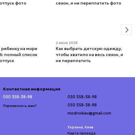
6
2 июня 2026
ь ребенку на море
Как выбрать детскую одежду,
6: полный список
чтобы хватило на весь сезон, и
отпуск
не переплатить
Контактная информация
050 358-38-98
050 358-38-98
050 358-38-98
Перезвонить вам?
modnokiev@gmail.com
Украина, Киев
Карта проезда