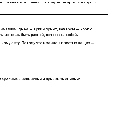
А если вечером станет прохладно — просто набрось
нимализм, днём — яркий принт, вечером — кроп с
ты можешь быть разной, оставаясь собой.
ьному лету. Потому что именно в простых вещах —
нтересными новинками и яркими эмоциями!