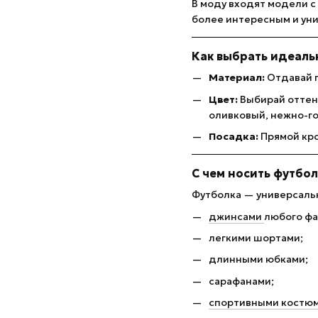
В моду входят модели с
более интересным и уни
Как выбрать идеаль
Материал:
Отдавай п
Цвет:
Выбирай оттен
оливковый, нежно-го
Посадка:
Прямой кро
С чем носить футбол
Футболка — универсальн
джинсами
любого фа
легкими шортами;
длинными юбками;
сарафанами;
спортивными костю