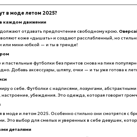
т в моде летом 2025?
 в каждом движении
должают отдавать предпочтение свободному крою.
Оверса
озволяют коже «дышать» и создают расслабленный, но стильн
или мини-юбкой — и ты в тренде!
хром
 и пастельные футболки без принтов снова на пике популярн
одно. Добавь аксессуары, шляпу, очки — и ты уже готова к л
иси
миру о себе. Футболки с надписями, лозунгами, абстрактными
 настроение, убеждения. Это одежда, которая говорит громч
и
 в моде и летом 2025. Особенно стильно они смотрятся с бр
. Это выбор для смелых и уверенных в себе девушек, котор
ыми деталями