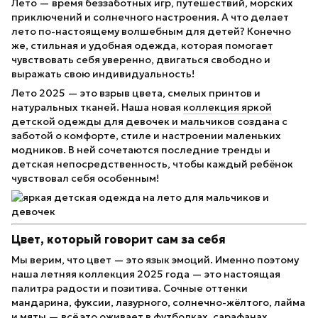
Лето — время беззаботных игр, путешествий, морских
приключений и солнечного настроения. А что делает
лето по-настоящему волшебным для детей? Конечно
же, стильная и удобная одежда, которая помогает
чувствовать себя уверенно, двигаться свободно и
выражать свою индивидуальность!
Лето 2025 — это взрыв цвета, смелых принтов и
натуральных тканей. Наша новая
коллекция яркой
детской одежды для девочек и мальчиков
создана с
заботой о комфорте, стиле и настроении маленьких
модников. В ней сочетаются последние тренды и
детская непосредственность, чтобы каждый ребёнок
чувствовал себя особенным!
Цвет, который говорит сам за себя
Мы верим, что цвет — это язык эмоций. Именно поэтому
наша летняя коллекция 2025 года — это настоящая
палитра радости и позитива. Сочные оттенки
мандарина, фуксии, лазурного, солнечно-жёлтого, лайма
и мяты — всё это оживает в футболках, сарафанах,