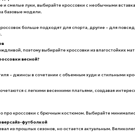
е и смелые луки, выбирайте кроссовки с необычными вставка
на базовые модели.
оссовок больше подходят для спорта, другие – для повседн
.
ов
ждливой, поэтому выбирайте кроссовки из влагостойких мат
россовки весной?
тиля – джинсы в сочетании с объемным худи и стильными кро
сочетаются с легкими весенними платьями, создавая интере
то про кроссовки с брючным костюмом. Выбирайте минималис
 оверсайз-футболкой
евал из прошлых сезонов, но остается актуальным. Великол