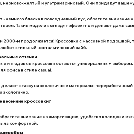
, неоново-желтый и ультрамариновый. Они придадут вашему 
ть немного блеска в повседневный лук, обратите внимание 
ттером. Такие модели выглядят эффектно и делают даже сам
 и 2000-м продолжается! Кроссовки с массивной подошвой,
о любит стильный ностальгический вайб.
ральные оттенки
рые и нюдовые кроссовки остаются универсальным выбором. 
для офиса в стиле casual.
делают ставку на экологичные материалы: переработанный п
и экологично.
е весенние кроссовки?
обратите внимание на амортизацию, удобство колодки и мяг
была комфортной.
ардеробом