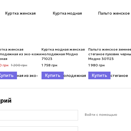
ртка женская
Куртка модная женская
Пальто женское зимне
лодежная из эко-кожи
молодежная Модно
стеганое пуховик черн
рная
71023
Модно 301123
0 грн
1 200 грн
1 758 грн
1 980 грн
Купить
Купить
Купить
арий
Войти с помощью