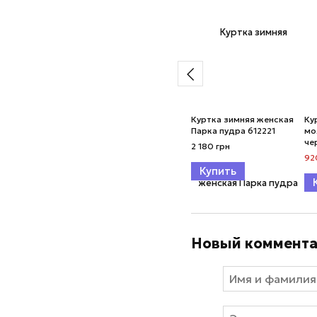
Куртка зимняя женская
Ку
Парка пудра 612221
мо
че
2 180 грн
92
Купить
Новый коммент