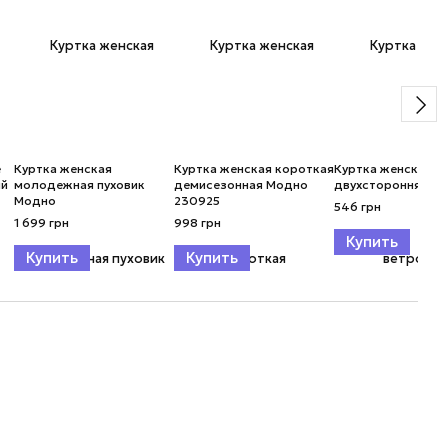
е
Куртка женская
Куртка женская короткая
Куртка женская в
ый
молодежная пуховик
демисезонная Модно
двухсторонняя 2
Модно
230925
546 грн
1 699 грн
998 грн
Купить
Купить
Купить