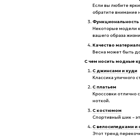
Если вы любите ярки
обратите внимание 
Функциональность
Некоторые модели кр
вашего образа жизни
Качество материал
Весна может быть до
С чем носить модные к
С джинсами и худи
Классика уличного с
С платьем
Кроссовки отлично 
ноткой.
С костюмом
Спортивный шик – э
С велосипедками и
Этот тренд перекоч