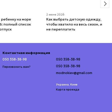
6
2 июня 2026
ь ребенку на море
Как выбрать детскую одежду,
6: полный список
чтобы хватило на весь сезон, и
отпуск
не переплатить
Контактная информация
050 358-38-98
050 358-38-98
050 358-38-98
Перезвонить вам?
modnokiev@gmail.com
Украина, Киев
Карта проезда